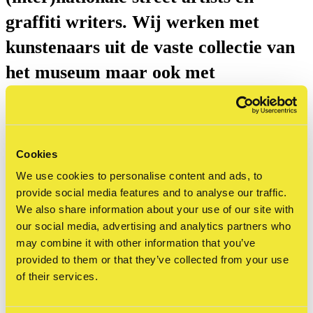
graffiti writers. Wij werken met
kunstenaars uit de vaste collectie van
het museum maar ook met
opkomende artiesten.
Cookies
Inspirerende samenwerkingen
We use cookies to personalise content and ads, to
Wij organiseren inclusieve workshops
provide social media features and to analyse our traffic.
We also share information about your use of our site with
waarin kunstenaars samen met
our social media, advertising and analytics partners who
gemeenschappen en scholen werken
may combine it with other information that you’ve
provided to them or that they’ve collected from your use
aan indrukwekkende ontwerpen.
of their services.
Deelnemers ontwikkelen