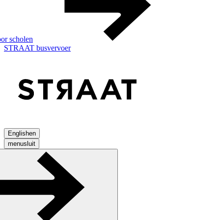
or scholen
STRAAT busvervoer
English
en
menu
sluit