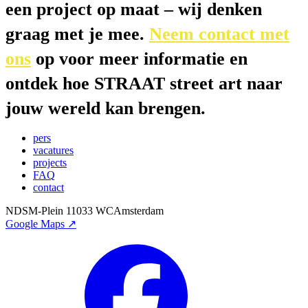
een project op maat – wij denken
graag met je mee.
Neem contact met
ons
op voor meer informatie en
ontdek hoe STRAAT street art naar
jouw wereld kan brengen.
pers
vacatures
projects
FAQ
contact
NDSM-Plein 1
1033 WC
Amsterdam
Google Maps ↗