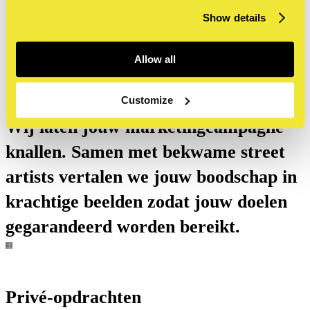
vaardigheden, delen creativiteit en
Show details
creëren samen iets blijvends.
Allow all
Commerciële projecten
Customize
Wij laten jouw marketingcampagne
knallen. Samen met bekwame street
artists vertalen we jouw boodschap in
krachtige beelden zodat jouw doelen
gegarandeerd worden bereikt.
Privé-opdrachten