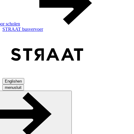
or scholen
STRAAT busvervoer
English
en
menu
sluit