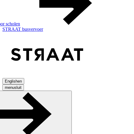
or scholen
STRAAT busvervoer
English
en
menu
sluit