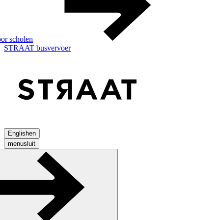
or scholen
STRAAT busvervoer
English
en
menu
sluit