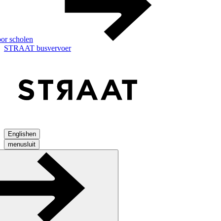
or scholen
STRAAT busvervoer
English
en
menu
sluit