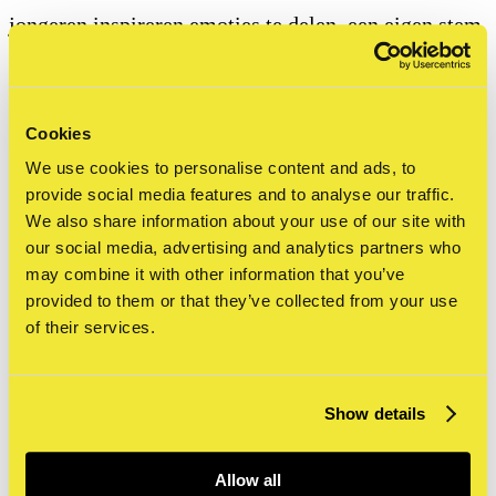
jongeren inspireren emoties te delen, een eigen stem
te vinden, en een stukje overtuiging en
zelfvertrouwen te ontwikkelen.
Cookies
Meer informatie en direct boeken
We use cookies to personalise content and ads, to
provide social media features and to analyse our traffic.
We also share information about your use of our site with
Klik op onderstaande links voor meer informatie en
our social media, advertising and analytics partners who
de mogelijkheid om de activiteit te boeken.
may combine it with other information that you’ve
provided to them or that they’ve collected from your use
of their services.
primair onderwijs & buitenschoolse opvang
Show details
voortgezet onderwijs
Allow all