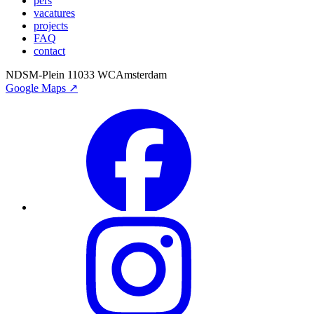
pers
vacatures
projects
FAQ
contact
NDSM-Plein 1
1033 WC
Amsterdam
Google Maps ↗