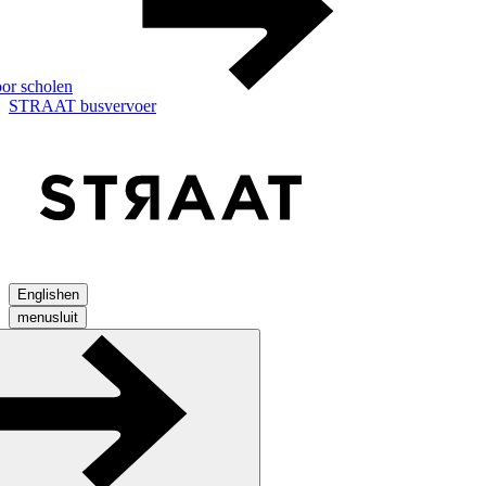
or scholen
STRAAT busvervoer
English
en
menu
sluit