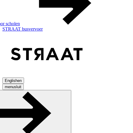
or scholen
STRAAT busvervoer
English
en
menu
sluit