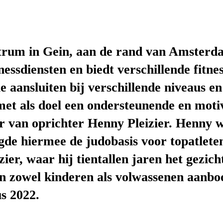
ntrum in Gein, aan de rand van Amster
essdiensten en biedt verschillende fitne
ie aansluiten bij verschillende niveaus e
et als doel een ondersteunende en moti
r van oprichter Henny Pleizier. Henny w
egde hiermee de judobasis voor topatlet
izier, waar hij tientallen jaren het gezi
an zowel kinderen als volwassenen aanbo
us 2022.