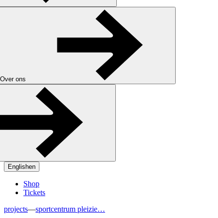
Over ons
English
en
Shop
Tickets
projects
—
sportcentrum pleizie…