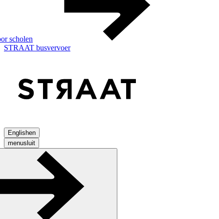
or scholen
STRAAT busvervoer
English
en
menu
sluit