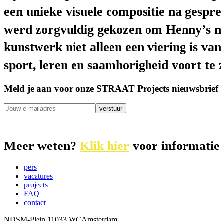
een unieke visuele compositie na gespre
werd zorgvuldig gekozen om Henny’s nal
kunstwerk niet alleen een viering is v
sport, leren en saamhorigheid voort te 
Meld je aan voor onze STRAAT Projects nieuwsbrief
verstuur
Meer weten?
Klik hier
voor informatie 
pers
vacatures
projects
FAQ
contact
NDSM-Plein 1
1033 WC
Amsterdam