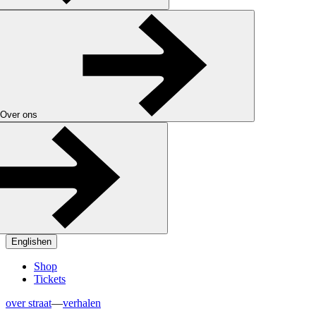
Over ons
English
en
Shop
Tickets
over straat
—
verhalen