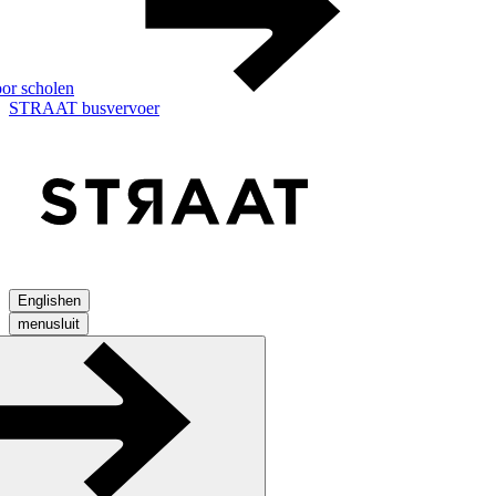
or scholen
STRAAT busvervoer
English
en
menu
sluit