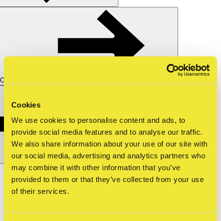
Over ons
Cookies
We use cookies to personalise content and ads, to
provide social media features and to analyse our traffic.
We also share information about your use of our site with
our social media, advertising and analytics partners who
may combine it with other information that you’ve
English
en
provided to them or that they’ve collected from your use
Shop
of their services.
Tickets
over straat
—
ndsm burners april 2…