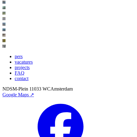
pers
vacatures
projects
FAQ
contact
NDSM-Plein 1
1033 WC
Amsterdam
Google Maps ↗