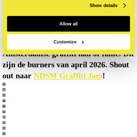
Show details
NDSM burners april 2026
Allow all
Onze buitenmuren, alsook andere
delen van de NDSM, zijn de grootste
Customize
Amsterdamse graffiti hall of fame. Dit
zijn de burners van april 2026. Shout
out naar
NDSM Graffiti Jam
!