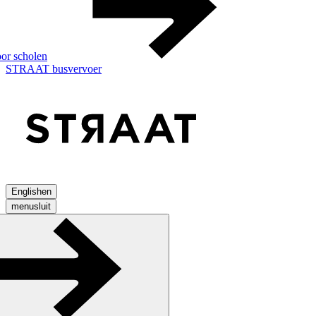
or scholen
STRAAT busvervoer
English
en
menu
sluit