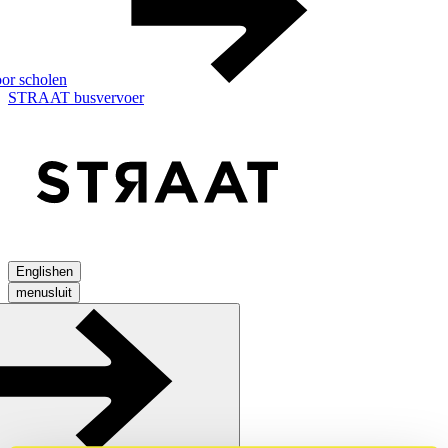
or scholen
STRAAT busvervoer
English
en
menu
sluit