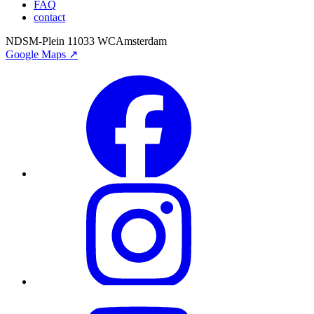
FAQ
contact
NDSM-Plein 1
1033 WC
Amsterdam
Google Maps ↗