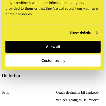
Tijdens het Women In Street Art Weekend wordt de
may combine it with other information that you’ve
provided to them or that they’ve collected from your use
workshop gegeven door vrouwelijke makers, in lijn
of their services.
met het programma waarin vrouwelijke street artists
centraal staan.
Show details
Let op:
deelname aan de workshop is alleen
mogelijk met een geldig museumticket tijdens het
Allow all
Women In Street Art Weekend. Meld je van te voren
Customize
aan om zeker te zijn van een plekje.
De feiten
Prijs
Gratis deelname bij aankoop
van een geldig museumticket