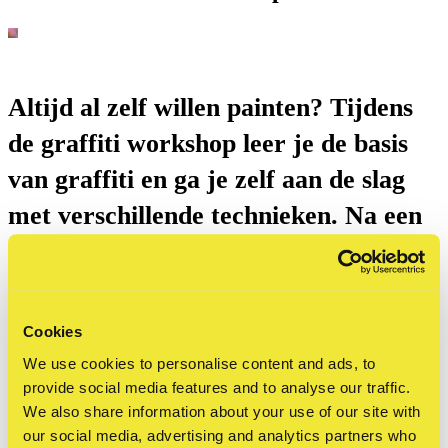
Altijd al zelf willen painten? Tijdens
de graffiti workshop leer je de basis
van graffiti en ga je zelf aan de slag
met verschillende technieken. Na een
korte introductie over materiaal en de
opbouw van een piece, maak je onder
begeleiding van een ervaren
Cookies
workshopdocent je eigen werk op de
We use cookies to personalise content and ads, to
provide social media features and to analyse our traffic.
containers.
We also share information about your use of our site with
our social media, advertising and analytics partners who