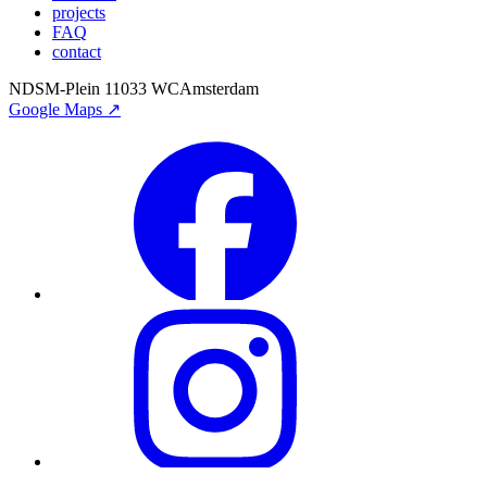
projects
FAQ
contact
NDSM-Plein 1
1033 WC
Amsterdam
Google Maps ↗