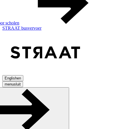
or scholen
STRAAT busvervoer
English
en
menu
sluit