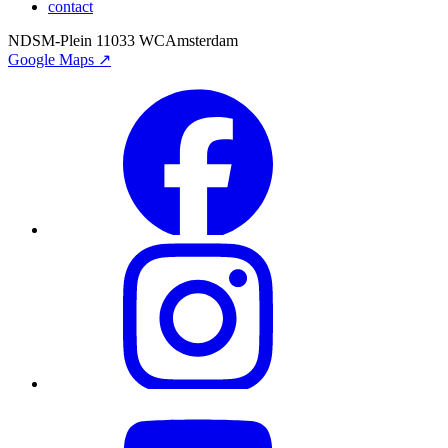
contact
NDSM-Plein 1
1033 WC
Amsterdam
Google Maps ↗