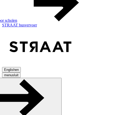
or scholen
STRAAT busvervoer
English
en
menu
sluit