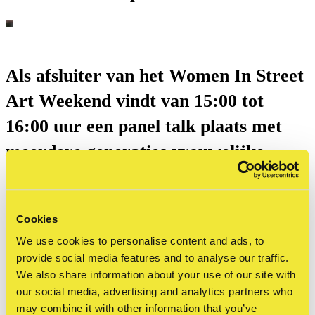
Als afsluiter van het Women In Street
Art Weekend vindt van 15:00 tot
16:00 uur een panel talk plaats met
meerdere generaties vrouwelijke
street artists:
CC Art Lover
,
Dalal
Mitwally
,
Butterfingaz
en
Anouk
Cookies
Brand
. Onder begeleiding van
We use cookies to personalise content and ads, to
moderator
Dionne Verwey
gaan zij in
provide social media features and to analyse our traffic.
gesprek over hun ervaringen,
We also share information about your use of our site with
our social media, advertising and analytics partners who
uitdagingen en de ontwikkeling van de
may combine it with other information that you’ve