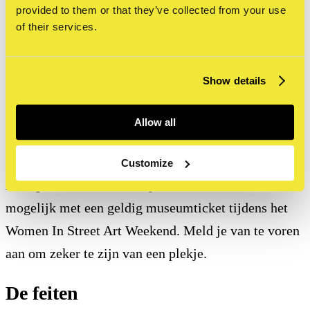
street art-scene.
provided to them or that they’ve collected from your use
of their services.
De talk biedt ruimte voor verschillende
perspectieven en laat zien hoe vrouwelijke makers al
Show details
decennialang bijdragen aan en vormgeven aan de
scene. Aansluitend is er ruimte voor een Q&A met
Allow all
het publiek.
Customize
Let op:
deelname aan de panel talk is alleen
mogelijk met een geldig museumticket tijdens het
Women In Street Art Weekend. Meld je van te voren
aan om zeker te zijn van een plekje.
De feiten